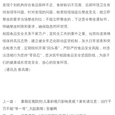
发现个别机构存在食品留样不足、食材标识不完善、后厨环境卫生有
待加强等问题。针对发现的问题，检查组现场提出整改意见，能立即
整改的要求当场整改到位；不能立即整改的，下达责令整改通知书，
明确整改时限和要求，确保隐患闭环管理。
校园食品安全关系千家万户，是民生工作的重中之重。仙营街道将继
续保持高压态势，建立健全常态化联动监管机制，加大日常巡查和突
击检查力度，定期组织开展“回头看”，严防严控食品安全风险，对违
法违规行为坚持“零容忍”，坚决筑牢校园食品安全坚固防线，为孩子
们的健康成长营造安全、放心的饮食环境。
（通讯员 蔡高耀）
上一篇：
暑期近视防控|儿童斜视只影响美观？家长请注意：治疗千
万不能“等一等”_大皖新闻 | 安徽网